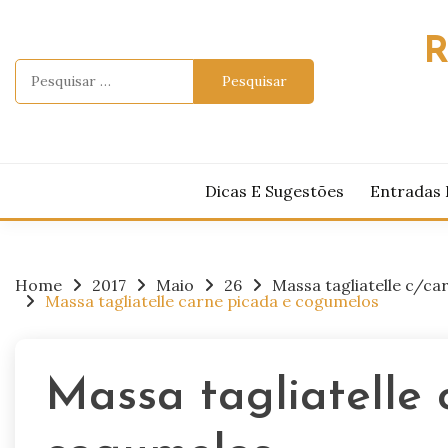
Skip
to
R
content
Pesquisar
por:
Dicas E Sugestões
Entradas 
Home
2017
Maio
26
Massa tagliatelle c/ca
Massa tagliatelle carne picada e cogumelos
Massa tagliatelle 