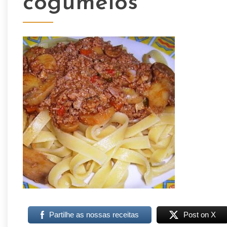
cogumelos
Partilhe as nossas receitas
Post on X