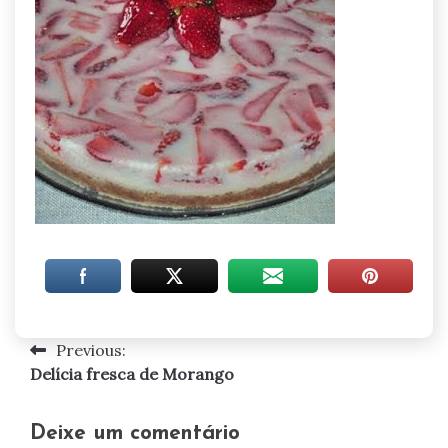
Previous:
Navegação
Delícia fresca de Morango
de
artigos
Deixe um comentário