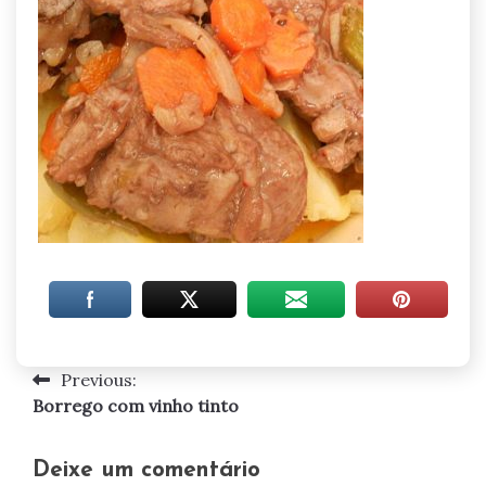
Previous:
Navegação
Borrego com vinho tinto
de
artigos
Deixe um comentário