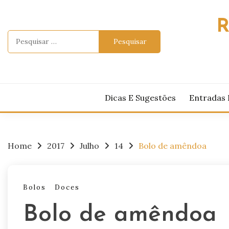
Skip
to
R
content
Pesquisar
por:
Dicas E Sugestões
Entradas 
Home
2017
Julho
14
Bolo de amêndoa
Bolos
Doces
Bolo de amêndoa