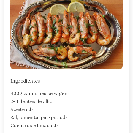
Ingredientes
400g camarões selvagens
2-3 dentes de alho
Azeite q.b
Sal, pimenta, piri-piri q.b.
Coentros e limão q.b.