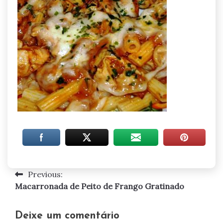
Previous:
Navegação
Macarronada de Peito de Frango Gratinado
de
artigos
Deixe um comentário