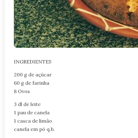
INGREDIENTES
200 g de açúcar
60 g de farinha
8 Ovos
3 dl de leite
1 pau de canela
1 casca de limão
canela em pó q.b.