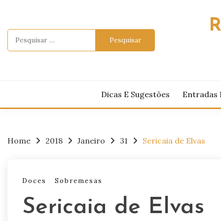
Skip
to
R
content
Pesquisar
por:
Dicas E Sugestões
Entradas 
Home
2018
Janeiro
31
Sericaia de Elvas
Doces
Sobremesas
Sericaia de Elvas