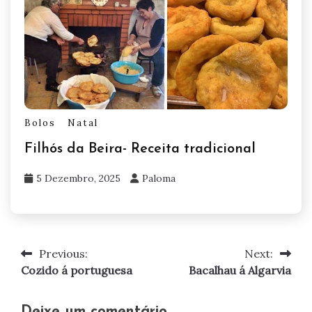
Bolos
Natal
Filhós da Beira- Receita tradicional
5 Dezembro, 2025
Paloma
Previous:
Next:
Navegação
Cozido á portuguesa
Bacalhau á Algarvia
de
artigos
Deixe um comentário