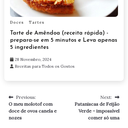
Doces
Tartes
Tarte de Amêndoa (receita rápida) -
prepara-se em 5 minutos e Leva apenas
5 ingredientes
28 Novembro, 2024
Receitas para Todos os Gostos
Previous:
Next:
Navegação
O meu molotof com
Pataniscas de Feijão
de
doce de ovos canela e
Verde – impossível
nozes
comer só uma
artigos