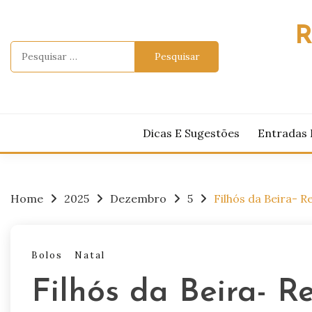
Skip
to
R
content
Pesquisar
por:
Dicas E Sugestões
Entradas 
Home
2025
Dezembro
5
Filhós da Beira- R
Bolos
Natal
Filhós da Beira- Re