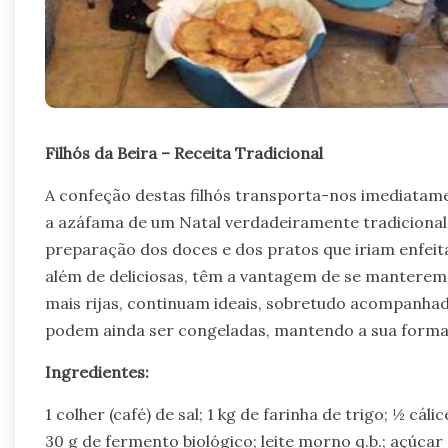
Filhós da Beira – Receita Tradicional
A confeção destas filhós transporta-nos imediatam
a azáfama de um Natal verdadeiramente tradicional
preparação dos doces e dos pratos que iriam enfeita
além de deliciosas, têm a vantagem de se manterem
mais rijas, continuam ideais, sobretudo acompanha
podem ainda ser congeladas, mantendo a sua forma e
Ingredientes:
1 colher (café) de sal; 1 kg de farinha de trigo; ½ cá
30 g de fermento biológico; leite morno q.b.; açúcar 