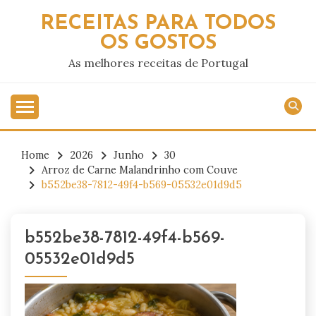
Skip
RECEITAS PARA TODOS
to
OS GOSTOS
content
As melhores receitas de Portugal
Home
2026
Junho
30
Arroz de Carne Malandrinho com Couve
b552be38-7812-49f4-b569-05532e01d9d5
b552be38-7812-49f4-b569-
05532e01d9d5