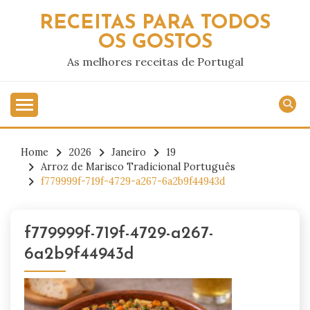
Skip
RECEITAS PARA TODOS
to
OS GOSTOS
content
As melhores receitas de Portugal
Home
2026
Janeiro
19
Arroz de Marisco Tradicional Português
f779999f-719f-4729-a267-6a2b9f44943d
f779999f-719f-4729-a267-
6a2b9f44943d