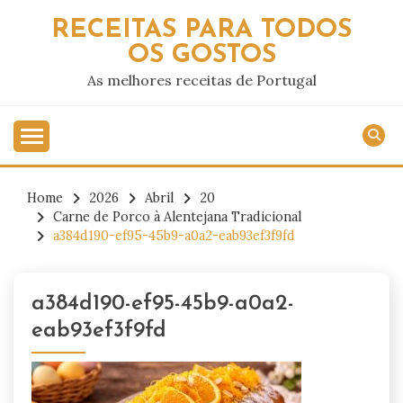
Skip
RECEITAS PARA TODOS
to
OS GOSTOS
content
As melhores receitas de Portugal
Home
2026
Abril
20
Carne de Porco à Alentejana Tradicional
a384d190-ef95-45b9-a0a2-eab93ef3f9fd
a384d190-ef95-45b9-a0a2-
eab93ef3f9fd