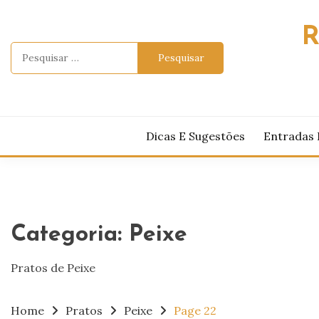
Skip
to
R
content
Pesquisar
por:
Dicas E Sugestões
Entradas 
Categoria:
Peixe
Pratos de Peixe
Home
Pratos
Peixe
Page 22