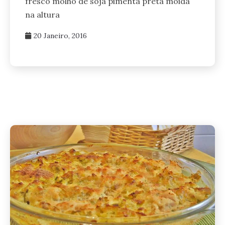
fresco molho de soja pimenta preta moida
na altura
20 Janeiro, 2016