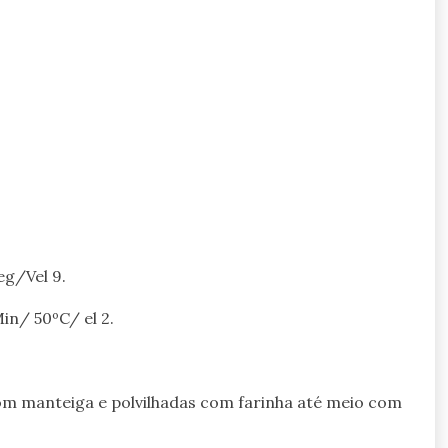
eg/Vel 9.
in/ 50ºC/ el 2.
m manteiga e polvilhadas com farinha até meio com