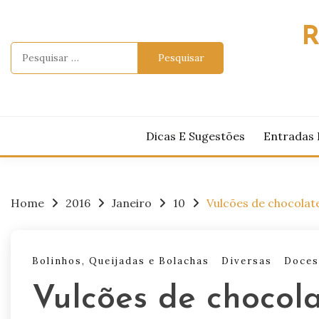
Skip
to
R
content
Pesquisar
por:
Dicas E Sugestões
Entradas 
Home
2016
Janeiro
10
Vulcões de chocolat
Bolinhos, Queijadas e Bolachas
Diversas
Doces
Vulcões de chocol