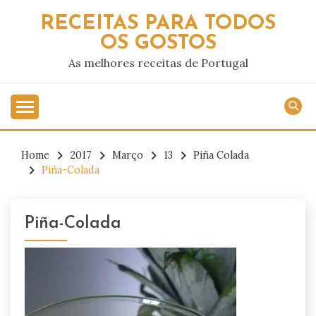
Skip
RECEITAS PARA TODOS
to
OS GOSTOS
content
As melhores receitas de Portugal
Home
2017
Março
13
Piña Colada
Piña-Colada
Piña-Colada