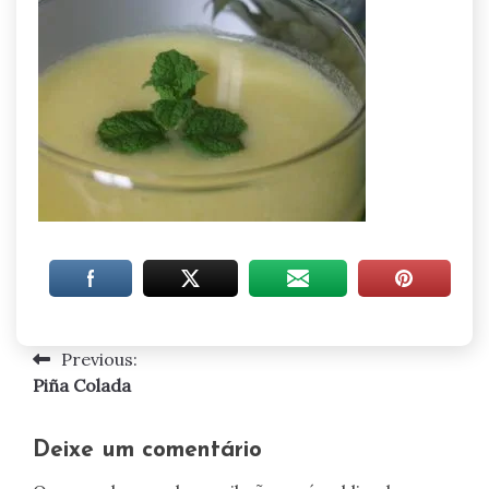
Previous:
Navegação
Piña Colada
de
artigos
Deixe um comentário