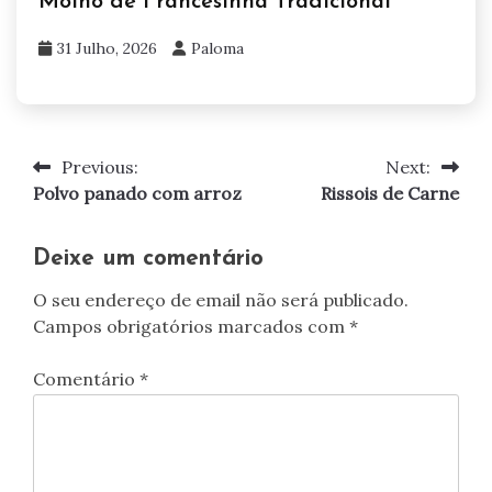
Molho de Francesinha Tradicional
31 Julho, 2026
Paloma
Previous:
Next:
Navegação
Polvo panado com arroz
Rissois de Carne
de
artigos
Deixe um comentário
O seu endereço de email não será publicado.
Campos obrigatórios marcados com
*
Comentário
*