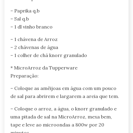
– Paprika q.b
– Sal q.b
– 1 dl vinho branco
– 1 chávena de Arroz
– 2 chávenas de água
– 1 colher de chá knorr granulado
* MicroArroz da Tupperware
Preparação:
– Coloque as amêijoas em água com um pouco
de sal para abrirem e largarem a areia que tem.
– Coloque o arroz, a água, o knorr granulado e
uma pitada de sal na MicroArroz, mexa bem,
tape e leve ao microondas a 800w por 20
minutos.