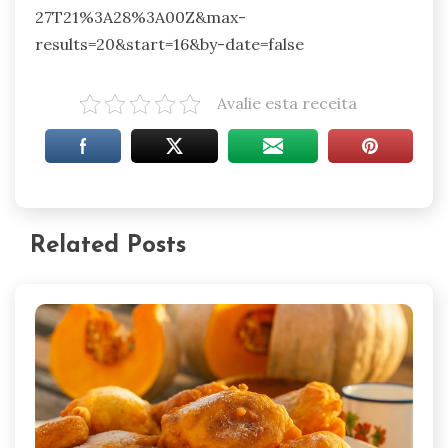
27T21%3A28%3A00Z&max-
results=20&start=16&by-date=false
Avalie esta receita
Related Posts