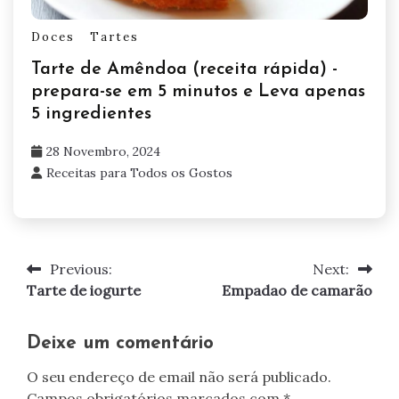
Doces
Tartes
Tarte de Amêndoa (receita rápida) -
prepara-se em 5 minutos e Leva apenas
5 ingredientes
28 Novembro, 2024
Receitas para Todos os Gostos
Previous:
Next:
Navegação
Tarte de iogurte
Empadao de camarão
de
artigos
Deixe um comentário
O seu endereço de email não será publicado.
Campos obrigatórios marcados com
*