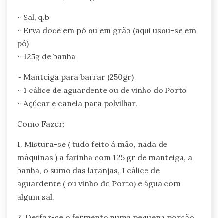
~ Sal, q.b
~ Erva doce em pó ou em grão (aqui usou-se em
pó)
~ 125g de banha
~ Manteiga para barrar (250gr)
~ 1 cálice de aguardente ou de vinho do Porto
~ Açúcar e canela para polvilhar.
Como Fazer:
1. Mistura-se ( tudo feito á mão, nada de
máquinas ) a farinha com 125 gr de manteiga, a
banha, o sumo das laranjas, 1 cálice de
aguardente ( ou vinho do Porto) e água com
algum sal.
2. Desfaz-se o fermento numa pequena porção