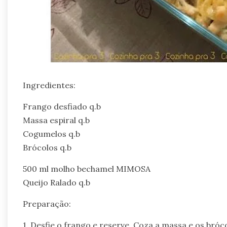
Ingredientes:
Frango desfiado q.b
Massa espiral q.b
Cogumelos q.b
Brócolos q.b
500 ml molho bechamel MIMOSA
Queijo Ralado q.b
Preparação:
1. Desfie o frango e reserve. Coza a massa e os bró