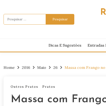
Skip
to
R
content
Pesquisar
por:
Dicas E Sugestões
Entradas 
Home
2016
Maio
26
Massa com Frango no
Outros Pratos
Pratos
Massa com Frango