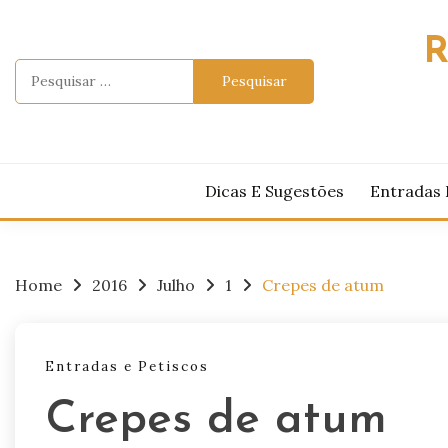
Skip
to
R
content
Pesquisar
por:
Dicas E Sugestões
Entradas 
Home
2016
Julho
1
Crepes de atum
Entradas e Petiscos
Crepes de atum