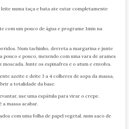
 e leite numa taça e bata ate estar completamente
nte com um pouco de água e programe 1min na
orridos. Num tachinho, derreta a margarina e junte
te a pouco e pouco, mexendo com uma vara de arames
z moscada. Junte os espinafres e o atum e envolva.
nte azeite e deite 3 a 4 colheres de sopa da massa,
rir a totalidade da base.
vantar, use uma espátula para virar o crepe.
é a massa acabar.
ados com uma folha de papel vegetal, num saco de