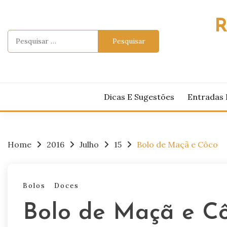
Skip
to
R
content
Pesquisar
por:
Dicas E Sugestões
Entradas 
Home
2016
Julho
15
Bolo de Maçã e Côco
Bolos
Doces
Bolo de Maçã e C