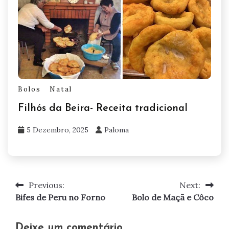
Bolos
Natal
Filhós da Beira- Receita tradicional
5 Dezembro, 2025
Paloma
Previous:
Next:
Navegação
Bifes de Peru no Forno
Bolo de Maçã e Côco
de
artigos
Deixe um comentário