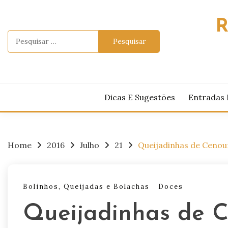
Skip
to
R
content
Pesquisar
por:
Dicas E Sugestões
Entradas 
Home
2016
Julho
21
Queijadinhas de Cenou
Bolinhos, Queijadas e Bolachas
Doces
Queijadinhas de 