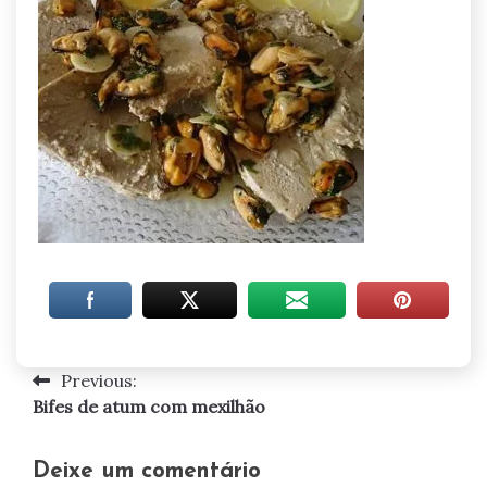
Previous:
Navegação
Bifes de atum com mexilhão
de
artigos
Deixe um comentário