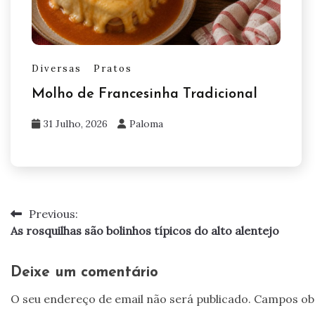
Diversas
Pratos
Molho de Francesinha Tradicional
31 Julho, 2026
Paloma
Previous:
Navegação
As rosquilhas são bolinhos típicos do alto alentejo
de
artigos
Deixe um comentário
O seu endereço de email não será publicado.
Campos ob