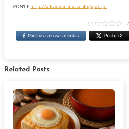
FONTE:
http://adivinaculinaria.blogspot.pt
Partilhe as nossas receitas
Post on X
Related Posts