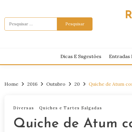
Skip
to
R
content
Pesquisar
por:
Dicas E Sugestões
Entradas 
Home
2016
Outubro
20
Quiche de Atum c
Diversas
Quiches e Tartes Salgadas
Quiche de Atum c