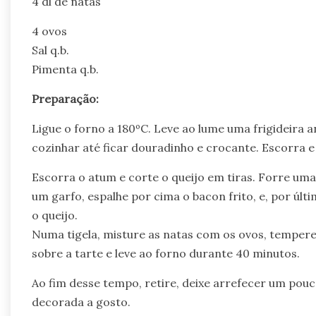
4 dl de natas
4 ovos
Sal q.b.
Pimenta q.b.
Preparação:
Ligue o forno a 180ºC. Leve ao lume uma frigideira
cozinhar até ficar douradinho e crocante. Escorra e 
Escorra o atum e corte o queijo em tiras. Forre um
um garfo, espalhe por cima o bacon frito, e, por últ
o queijo.
Numa tigela, misture as natas com os ovos, temper
sobre a tarte e leve ao forno durante 40 minutos.
Ao fim desse tempo, retire, deixe arrefecer um pouc
decorada a gosto.