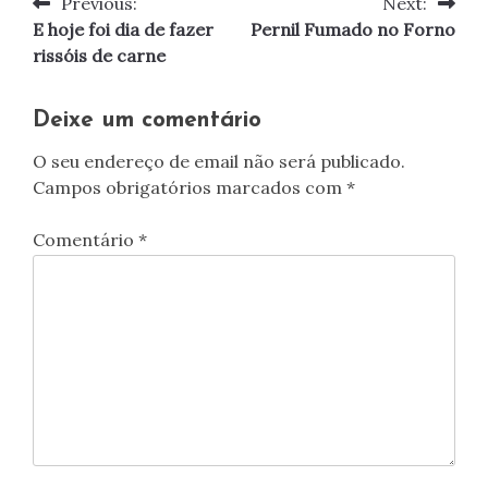
Previous:
Next:
Navegação
E hoje foi dia de fazer
Pernil Fumado no Forno
de
rissóis de carne
artigos
Deixe um comentário
O seu endereço de email não será publicado.
Campos obrigatórios marcados com
*
Comentário
*