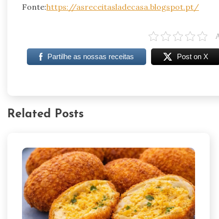
Fonte:
https://asreceitasladecasa.blogspot.pt/
Partilhe as nossas receitas
Post on X
Related Posts