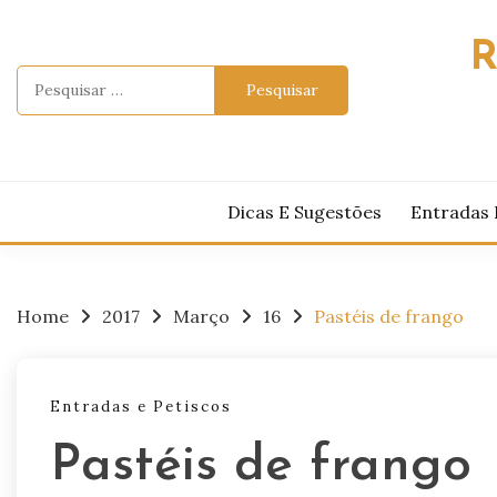
Skip
to
R
content
Pesquisar
por:
Dicas E Sugestões
Entradas 
Home
2017
Março
16
Pastéis de frango
Entradas e Petiscos
Pastéis de frango