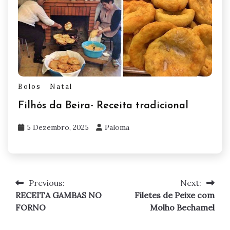
Bolos
Natal
Filhós da Beira- Receita tradicional
5 Dezembro, 2025
Paloma
Previous:
Next:
Navegação
RECEITA GAMBAS NO
Filetes de Peixe com
de
FORNO
Molho Bechamel
artigos