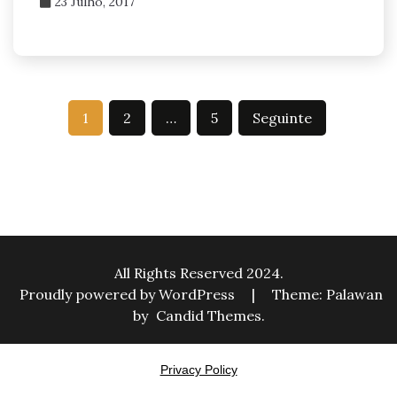
23 Julho, 2017
Paginação
1
2
…
5
Seguinte
dos
conteúdos
All Rights Reserved 2024.
Proudly powered by WordPress
|
Theme: Palawan
by
Candid Themes
.
Privacy Policy