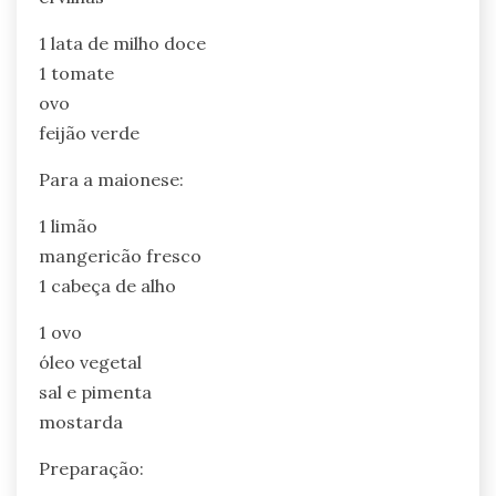
1 lata de milho doce
1 tomate
ovo
feijão verde
Para a maionese:
1 limão
mangericão fresco
1 cabeça de alho
1 ovo
óleo vegetal
sal e pimenta
mostarda
Preparação: