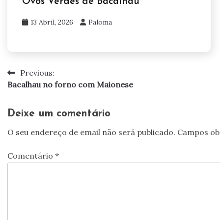
Ovos Verdes de Bacalhau
13 Abril, 2026
Paloma
Previous:
Navegação
Bacalhau no forno com Maionese
de
artigos
Deixe um comentário
O seu endereço de email não será publicado.
Campos ob
Comentário
*