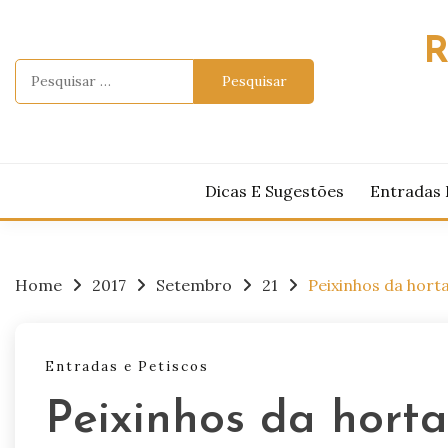
Skip
to
R
content
Pesquisar
por:
Dicas E Sugestões
Entradas 
Home
2017
Setembro
21
Peixinhos da hort
Entradas e Petiscos
Peixinhos da horta