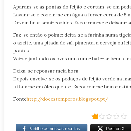
Aparam-se as pontas do feijão e cortam-se em peda
Lavam-se e cozem-se em água a ferver cerca de 5 m
Devem ficar semi-cozidos. Escorrem-se e deixam-se
Faz-se então o polme: deita-se a farinha numa tigel
o azeite, uma pitada de sal, pimenta, a cerveja ou 
pontas.
Vai-se juntando os ovos um a um e bate-se bem a ma
Deixa-se repousar meia hora.
Depois envolve-se os pedaços de feijão verde na ma
fritam-se em óleo quente. Escorrem-se bem e estão 
Fonte
http://docestemperos.blogspot.pt/
Partilhe as nossas receitas
Post on X