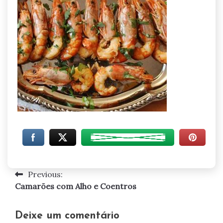
Previous:
Navegação
Camarões com Alho e Coentros
de
artigos
Deixe um comentário