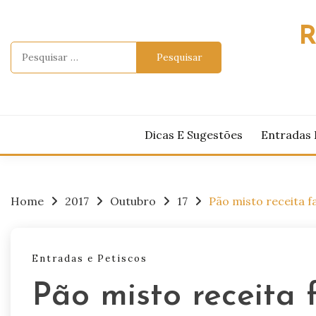
Skip
to
R
content
Pesquisar
por:
Dicas E Sugestões
Entradas 
Home
2017
Outubro
17
Pão misto receita fa
Entradas e Petiscos
Pão misto receita f