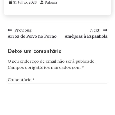
31 Julho, 2026
Paloma
Previous:
Next:
Navegação
Arroz de Polvo no Forno
Amêijoas à Espanhola
de
artigos
Deixe um comentário
O seu endereço de email não será publicado.
Campos obrigatórios marcados com
*
Comentário
*