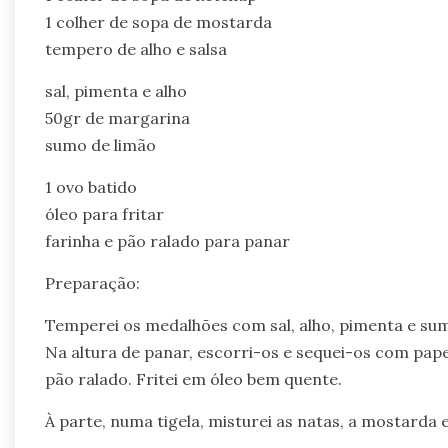
1 colher de sopa de mostarda
tempero de alho e salsa
sal, pimenta e alho
50gr de margarina
sumo de limão
1 ovo batido
óleo para fritar
farinha e pão ralado para panar
Preparação:
Temperei os medalhões com sal, alho, pimenta e sum
Na altura de panar, escorri-os e sequei-os com pape
pão ralado. Fritei em óleo bem quente.
À parte, numa tigela, misturei as natas, a mostarda e