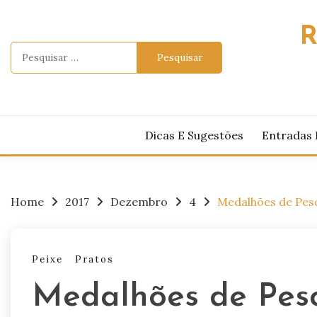
Skip
to
R
content
Pesquisar
por:
Dicas E Sugestões
Entradas 
Home
2017
Dezembro
4
Medalhões de Pes
Peixe
Pratos
Medalhões de Pes