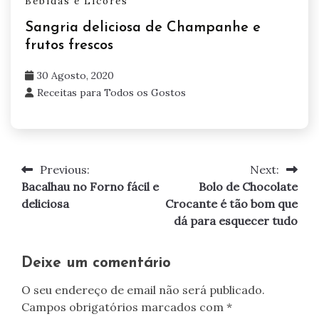
Bebidas e Licores
Sangria deliciosa de Champanhe e
frutos frescos
30 Agosto, 2020
Receitas para Todos os Gostos
Previous:
Next:
Navegação
Bacalhau no Forno fácil e
Bolo de Chocolate
de
deliciosa
Crocante é tão bom que
dá para esquecer tudo
artigos
Deixe um comentário
O seu endereço de email não será publicado.
Campos obrigatórios marcados com
*