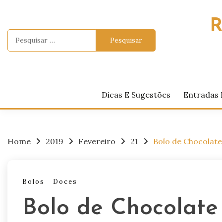
Skip
to
R
content
Pesquisar
por:
Dicas E Sugestões
Entradas 
Home
2019
Fevereiro
21
Bolo de Chocolat
Bolos
Doces
Bolo de Chocolate