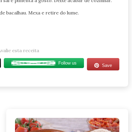
sal e pimenta a gosto. Deixe acabar de cozinhar.
 de bacalhau. Mexa e retire do lume.
Avalie esta receita
Follow us
Save