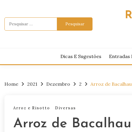
Skip
to
R
content
Pesquisar
por:
Dicas E Sugestões
Entradas 
Home
2021
Dezembro
2
Arroz de Bacalha
Arroz e Risotto
Diversas
Arroz de Bacalha