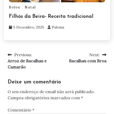
Bolos
Natal
Filhós da Beira- Receita tradicional
5 Dezembro, 2025
Paloma
Previous:
Next:
Navegação
Arroz de Bacalhau e
Bacalhau com Broa
de
Camarão
artigos
Deixe um comentário
O seu endereço de email não será publicado.
Campos obrigatórios marcados com
*
Comentário
*