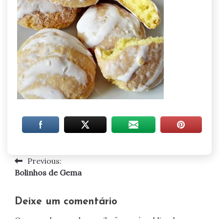
Previous:
Navegação
Bolinhos de Gema
de
artigos
Deixe um comentário