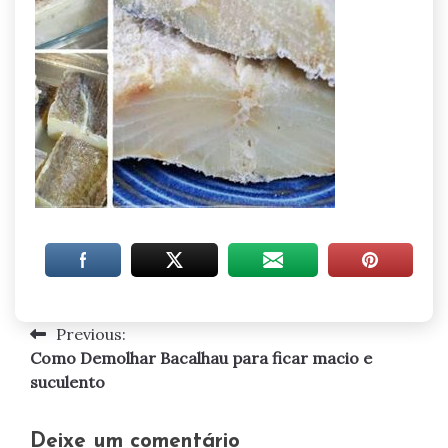
Previous:
Navegação
Como Demolhar Bacalhau para ficar macio e
de
suculento
artigos
Deixe um comentário