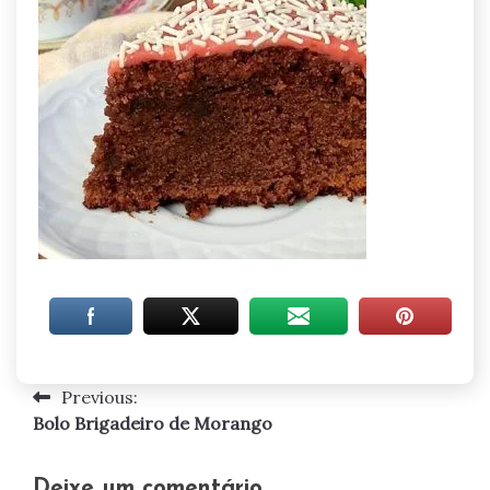
Previous:
Navegação
Bolo Brigadeiro de Morango
de
artigos
Deixe um comentário