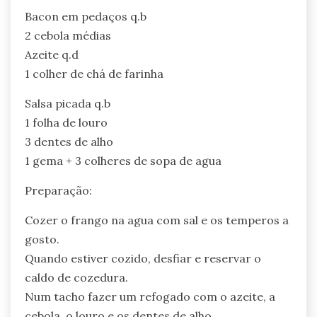
Bacon em pedaços q.b
2 cebola médias
Azeite q.d
1 colher de chá de farinha
Salsa picada q.b
1 folha de louro
3 dentes de alho
1 gema + 3 colheres de sopa de agua
Preparação:
Cozer o frango na agua com sal e os temperos a
gosto.
Quando estiver cozido, desfiar e reservar o
caldo de cozedura.
Num tacho fazer um refogado com o azeite, a
cebola, o louro e os dentes de alho.