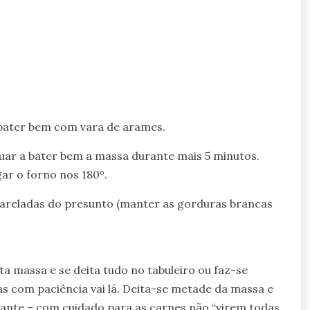
 e bater bem com vara de arames.
uar a bater bem a massa durante mais 5 minutos.
ar o forno nos 180º.
mareladas do presunto (manter as gorduras brancas
a massa e se deita tudo no tabuleiro ou faz-se
 com paciência vai lá. Deita-se metade da massa e
ante – com cuidado para as carnes não “virem todas