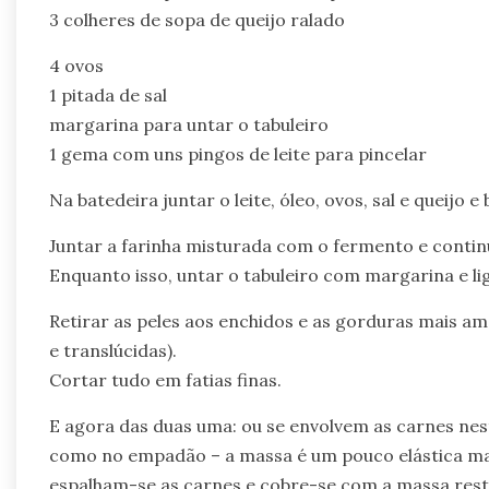
3 colheres de sopa de queijo ralado
4 ovos
1 pitada de sal
margarina para untar o tabuleiro
1 gema com uns pingos de leite para pincelar
Na batedeira juntar o leite, óleo, ovos, sal e queijo
Juntar a farinha misturada com o fermento e contin
Enquanto isso, untar o tabuleiro com margarina e lig
Retirar as peles aos enchidos e as gorduras mais a
e translúcidas).
Cortar tudo em fatias finas.
E agora das duas uma: ou se envolvem as carnes nest
como no empadão – a massa é um pouco elástica mas
espalham-se as carnes e cobre-se com a massa rest