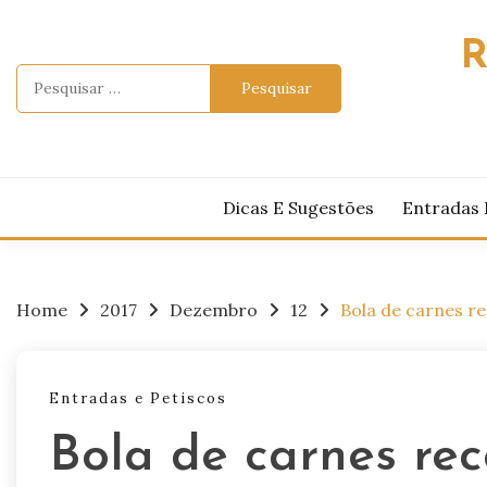
Skip
to
R
content
Pesquisar
por:
Dicas E Sugestões
Entradas 
Home
2017
Dezembro
12
Bola de carnes re
Entradas e Petiscos
Bola de carnes rec