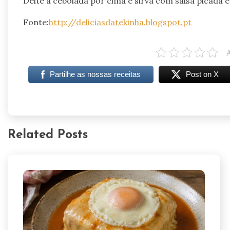
Deite a cebolada por cima e sirva com salsa picada e 
Fonte:
http://deliciasdatekinha.blogspot.pt
Partilhe as nossas receitas
Post on X
Related Posts