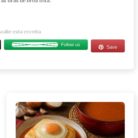
as tiras de broa frita.
Avalie esta receita
Follow us
Save