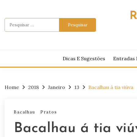
Skip
to
R
content
Pesquisar
por:
Dicas E Sugestões
Entradas 
Home
2018
Janeiro
13
Bacalhau á tia viúva
Bacalhau
Pratos
Bacalhau á tia viú