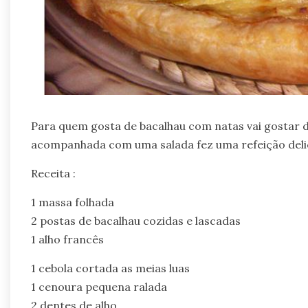
Para quem gosta de bacalhau com natas vai gostar d
acompanhada com uma salada fez uma refeição delic
Receita :
1 massa folhada
2 postas de bacalhau cozidas e lascadas
1 alho francês
1 cebola cortada as meias luas
1 cenoura pequena ralada
2 dentes de alho