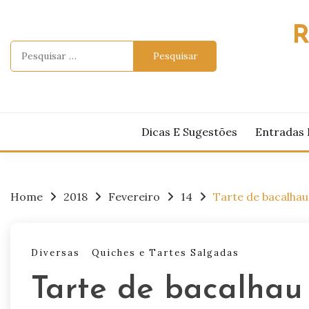
Skip
to
R
content
Pesquisar
por:
Dicas E Sugestões
Entradas 
Home
2018
Fevereiro
14
Tarte de bacalha
Diversas
Quiches e Tartes Salgadas
Tarte de bacalhau